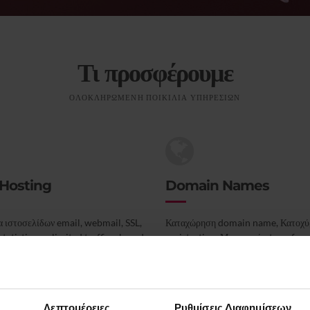
Τι προσφέρουμε
ΟΛΟΚΛΗΡΩΜΕΝΗ ΠΟΙΚΙΛΙΑ ΥΠΗΡΕΣΙΩΝ
Hosting
Domain Names
α ιστοσελίδων email, webmail, SSL,
Καταχώρηση domain name, Κατοχύ
tatistics, unlimited traffic, shared
registration, Μεταφορά - transfer, .g
- VPS, windows hosting, Linux
.com, .com.gr, .net, .org, .biz, .info 
οι νέες καταλήξεις σε ασύγκριτα
ανταγωνιστικές τιμές.
Λεπτομέρειες
Ρυθμίσεις Διαφημίσεων