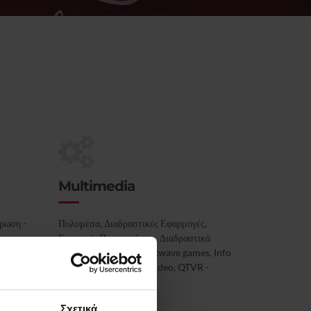
Multimedia
ρωση -
Πολυμέσα, Διαδραστικές Εφαρμογές,
r, .eu,
Εταιρικές Παρουσιάσεις, Διαδραστικά
και όλες
Εκθέματα, Flash - Shockwave games, Info
Kiosks, Installations, Video, QTVR -
Panoramas
Σχετικά