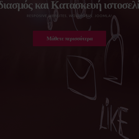
διασμός και Κατασκευή ιστοσελ
RESPOSIVE WEBSITES, WORDPRESS, JOOMLA!
Μάθετε περισσότερα