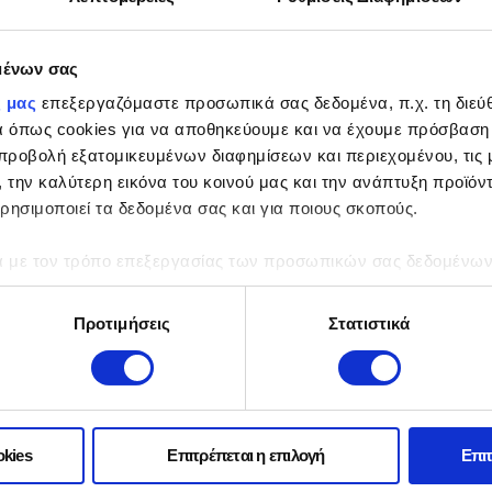
μένων σας
ς μας
επεξεργαζόμαστε προσωπικά σας δεδομένα, π.χ. τη διεύθ
α όπως cookies για να αποθηκεύουμε και να έχουμε πρόσβαση
προβολή εξατομικευμένων διαφημίσεων και περιεχομένου, τις μ
, την καλύτερη εικόνα του κοινού μας και την ανάπτυξη προϊόν
ρησιμοποιεί τα δεδομένα σας και για ποιους σκοπούς.
ες σας σε όλες
ά με τον τρόπο επεξεργασίας των προσωπικών σας δεδομένων κ
 προσαρμοσμένη
τα “Λεπτομέρειες”
. Μπορείτε να αλλάξετε ή να ανακαλέσετε 
 Cookies.
Προτιμήσεις
Στατιστικά
νακατασκευάστε την παλιά σας
lets και smartphones
okies
Επιτρέπεται η επιλογή
Επιτ