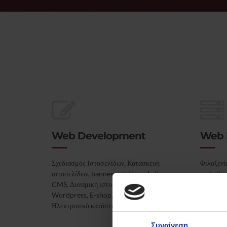
Web Development
Web 
Σχεδιασμός Ιστοσελίδων, Κατασκευή
Φιλοξενί
ιστοσελίδων, banners, static websites,
website s
CMS, Δυναμική ιστοσελίδα, Joomla!,
hosting 
Wordpress, E-shop, e-commerce,
hosting
Ηλεκτρονικό κατάστημα
Συναίνεση