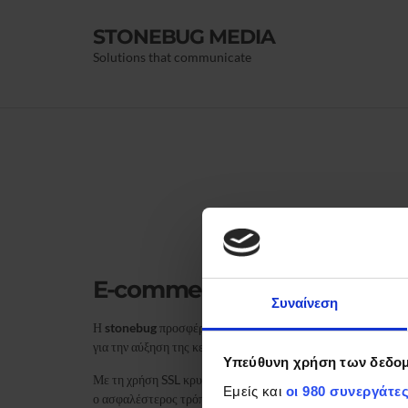
STONEBUG MEDIA
Solutions that communicate
E-commerce
Συναίνεση
Η
stonebug
προσφέρει εμπορικές ιστοσελίδες (
e-shop
)
για την αύξηση της κερδοφορίας της επιχείρησης σας.
Υπεύθυνη χρήση των δεδο
Με τη χρήση SSL κρυπτογράφησης για χρήση πιστωτικών καρ
Εμείς και
οι 980 συνεργάτε
ο ασφαλέστερος τρόπος για να πουλήσετε τα προϊόντα σας σε