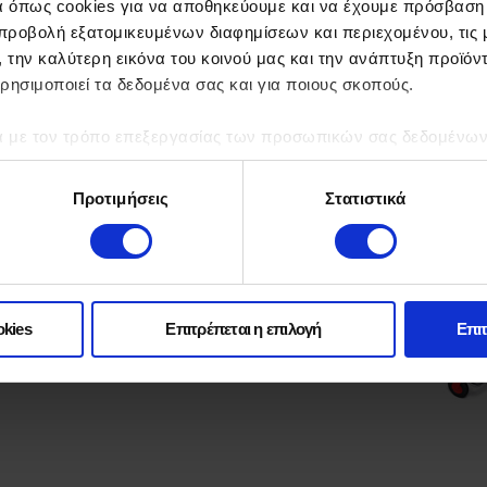
α όπως cookies για να αποθηκεύουμε και να έχουμε πρόσβαση
νου (CMS)
προβολή εξατομικευμένων διαφημίσεων και περιεχομένου, τις μ
λάζετε τις τιμές,
, την καλύτερη εικόνα του κοινού μας και την ανάπτυξη προϊόν
κληρη την εμφάνιση
ρησιμοποιεί τα δεδομένα σας και για ποιους σκοπούς.
ά με τον τρόπο επεξεργασίας των προσωπικών σας δεδομένων κ
τα “Λεπτομέρειες”
. Μπορείτε να αλλάξετε ή να ανακαλέσετε 
ρονικό Εμπόριο
 Cookies.
Προτιμήσεις
Στατιστικά
ραστηριότητα
σο.
ς.
okies
Επιτρέπεται η επιλογή
Επιτ
μας