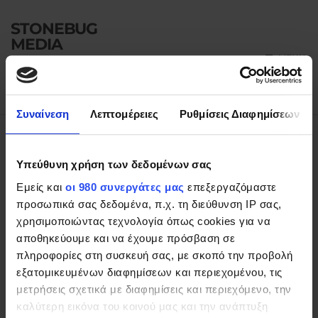
STONEBUG
MEDIA
MENU
Solutions that
communicate
Συναίνεση
Λεπτομέρειες
Ρυθμίσεις Διαφημίσεων
Portfolio
Υπεύθυνη χρήση των δεδομένων σας
Εμείς και
οι 980 συνεργάτες μας
επεξεργαζόμαστε
προσωπικά σας δεδομένα, π.χ. τη διεύθυνση IP σας,
χρησιμοποιώντας τεχνολογία όπως cookies για να
Εδώ μπορείτε να δείτε κάποια απο τα
αποθηκεύουμε και να έχουμε πρόσβαση σε
έργα που έχουμε υλοποιήσει.
πληροφορίες στη συσκευή σας, με σκοπό την προβολή
εξατομικευμένων διαφημίσεων και περιεχομένου, τις
μετρήσεις σχετικά με διαφημίσεις και περιεχόμενο, την
Ιστοσελίδες
Multimedia
Άλλα Έργα
καλύτερη εικόνα του κοινού μας και την ανάπτυξη